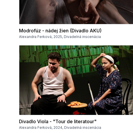
Modrofúz - nádej žien (Divadlo AKU)
Alexandra Ferková, 2025, Divadelná inscenácia
Divadlo Viola - "Tour de literatour"
Alexandra Ferková, 2024, Divadelná inscenácia