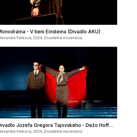
onodráma - V tieni Einsteina (Divadlo AKU)
lexandra Ferková, 2024, Divadelná inscenácia
Divadlo Jozefa Gregora Tajovského - Dežo Hoffmann "Fotil som Beatles"
lexandra Ferková, 2024, Divadelná inscenácia