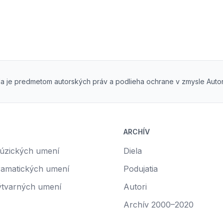
a je predmetom autorských práv a podlieha ochrane v zmysle Aut
ARCHÍV
múzických umení
Diela
ramatických umení
Podujatia
ýtvarných umení
Autori
Archív 2000–2020