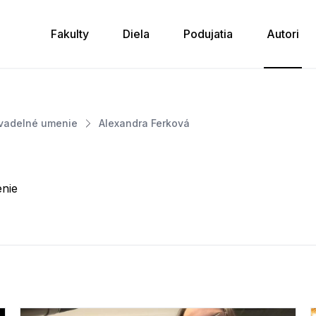
Fakulty
Diela
Podujatia
Autori
Alexandra Ferková
ivadelné umenie
á
enie