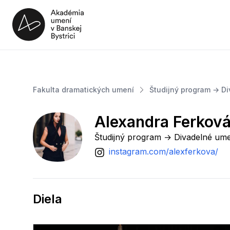
Art.aku.sk
Preskočiť na hlavný obsah
Fakulta dramatických umení
Študijný program → D
Alexandra Ferkov
Študijný program → Divadelné um
instagram.com/alexferkova/
Diela