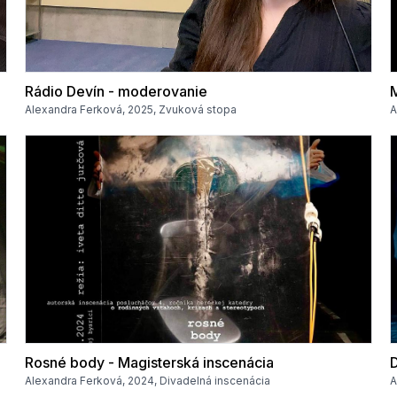
Rádio Devín - moderovanie
M
Alexandra Ferková, 2025, Zvuková stopa
A
Rosné body - Magisterská inscenácia
Alexandra Ferková, 2024, Divadelná inscenácia
A